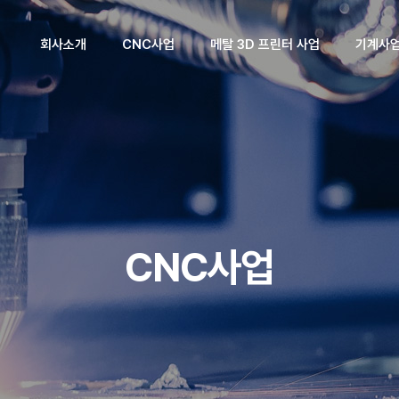
회사소개
CNC사업
메탈 3D 프린터 사업
기계사
회사소개
제품소개
제품소개
제품소
CEO인사말
기술자료실
기술자료실
기술자료
회사연혁
조직도
CNC사업
핵심기술/
산업체파트너
찾아오시는길