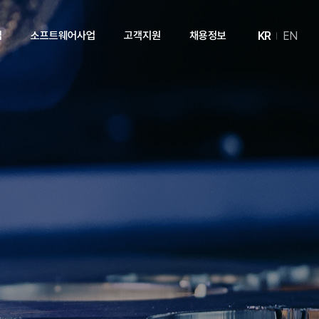
KR
EN
업
소프트웨어사업
고객지원
채용정보
개
제품소개
News
인재상
실
기술자료실
제품문의
견적문의
A/S문의
기술문의