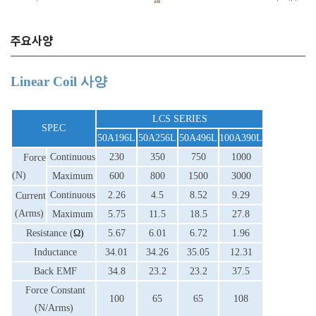
주요사양
Linear Coil 사양
LCS SERIES
SPEC
50A196L
50A256L
50A496L
100A390L
Continuous
230
350
750
1000
Force
(N)
Maximum
600
800
1500
3000
Continuous
2.26
4.5
8.52
9.29
Current
(Arms)
Maximum
5.75
11.5
18.5
27.8
Resistance (
Ω)
5.67
6.01
6.72
1.96
Inductance
34.01
34.26
35.05
12.31
Back EMF
34.8
23.2
23.2
37.5
Force Constant
100
65
65
108
(N/Arms)