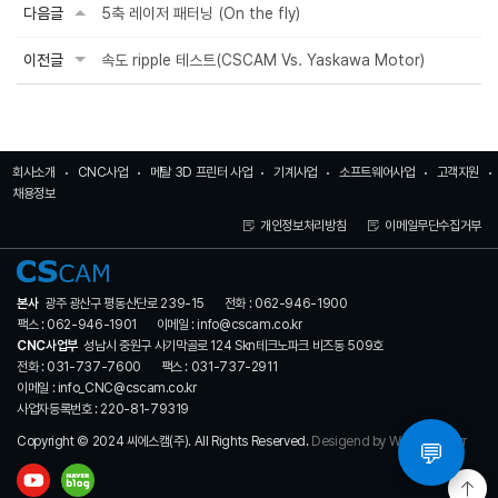
다음글
5축 레이저 패터닝 (On the fly)
이전글
속도 ripple 테스트(CSCAM Vs. Yaskawa Motor)
회사소개
CNC사업
메탈 3D 프린터 사업
기계사업
소프트웨어사업
고객지원
채용정보
개인정보처리방침
이메일무단수집거부
본사
광주 광산구 평동산단로 239-15
전화 : 062-946-1900
팩스 : 062-946-1901
이메일 : info@cscam.co.kr
CNC사업부
성남시 중원구 사기막골로 124 Skn테크노파크 비즈동 509호
전화 : 031-737-7600
팩스 : 031-737-2911
이메일 : info_CNC@cscam.co.kr
사업자등록번호 : 220-81-79319
Copyright © 2024 씨에스캠(주). All Rights Reserved.
Desigend by WebSite.co.kr